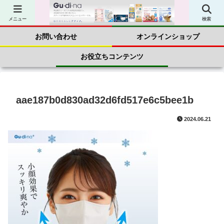
商品案内
会社案内
メニュー
検索
お問い合わせ
オンラインショップ
お役立ちコンテンツ
aae187b0d830ad32d6fd517e6c5bee1b
2024.06.21